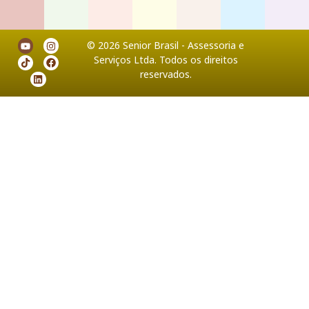
Sanitária
de
de
de
de
de
de
Divisão
Divisão
Divisão
Divisão
Divisão
Divisão
Divis
© 2026 Senior Brasil - Assessoria e
Serviços Ltda. Todos os direitos
reservados.